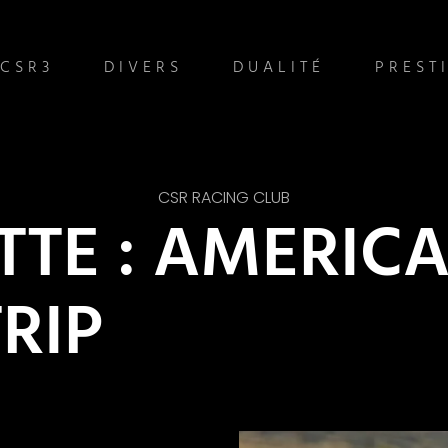
CSR3
DIVERS
DUALITÉ
PREST
CSR RACING CLUB
TTE : AMERIC
RIP