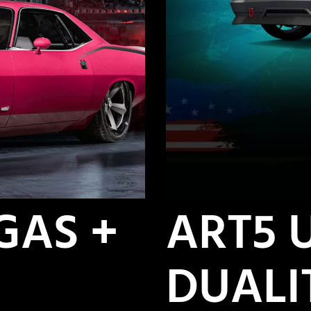
GAS +
ART5 
DUALI