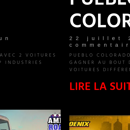
PUEBL
COLOR
un
22 juillet
commentai
 AVEC 2 VOITURES
PUEBLO COLORADO 
P INDUSTRIES
GAGNER AU BOUT D
VOITURES DIFFÉR
LIRE LA SUI