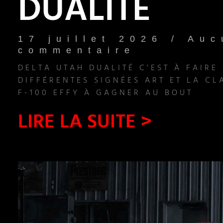
DUALITÉ
17 juillet 2026
Auc
commentaire
DELTA UTAH DUALITÉ C’EST À FAIRE
DIFFÉRENTES SIGNÉES ART ET LA CL
F-100 EFFY À GAGNER AU BOUT
LIRE LA SUITE >