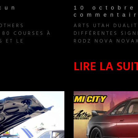
cun
10 octobr
commentai
ROTHERS
ART5 UTAH DUALIT
 80 COURSES À
DIFFÉRENTES SIGN
S ET LE
RODZ NOVA NOVAX
LIRE LA SUI