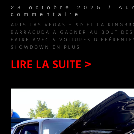
28 octobre 2025
Au
commentaire
ART5 LAS VEGAS + SD ET LA RINGB
BARRACUDA À GAGNER AU BOUT DES
FAIRE AVEC 5 VOITURES DIFFÉRENTE
SHOWDOWN EN PLUS
LIRE LA SUITE >