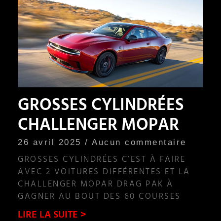
GROSSES CYLINDRÉES
CHALLENGER MOPAR
26 avril 2025
Aucun commentaire
GROSSES CYLINDRÉES C’EST À FAIRE
AVEC 2 VOITURES DIFFÉRENTES ET LA
CHALLENGER MOPAR DRAG PAK À
GAGNER AU BOUT DES 60 COURSES
LIRE LA SUITE >