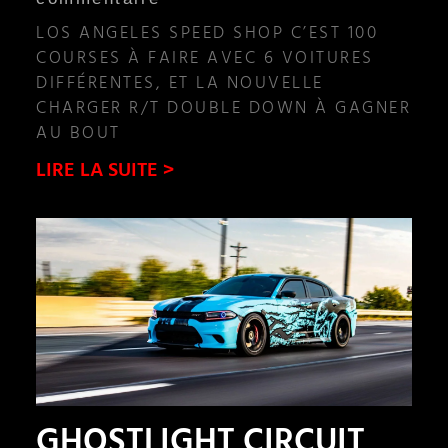
LOS ANGELES SPEED SHOP C’EST 100
COURSES À FAIRE AVEC 6 VOITURES
DIFFÉRENTES, ET LA NOUVELLE
CHARGER R/T DOUBLE DOWN À GAGNER
AU BOUT
LIRE LA SUITE >
GHOSTLIGHT CIRCUIT