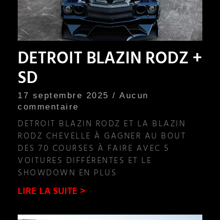
DETROIT BLAZIN RODZ +
SD
17 septembre 2025
Aucun
commentaire
DETROIT BLAZIN RODZ ET LA BLAZIN
RODZ CHEVELLE À GAGNER AU BOUT
DES 70 COURSES À FAIRE AVEC 5
VOITURES DIFFÉRENTES ET LE
SHOWDOWN EN PLUS
LIRE LA SUITE >