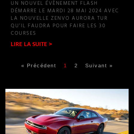
UN NOUVEL ÉVÈNEMENT FLASH
DÉMARRE LE MARDI 28 MAI 2024 AVEC
LA NOUVELLE ZENVO AURORA TUR
QU’IL FAUDRA POUR FAIRE LES 30
COURSES
LIRE LA SUITE >
« Précédent
1
2
Suivant »