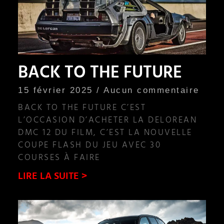
BACK TO THE FUTURE
15 février 2025
Aucun commentaire
BACK TO THE FUTURE C’EST
L’OCCASION D’ACHETER LA DELOREAN
DMC 12 DU FILM, C’EST LA NOUVELLE
COUPE FLASH DU JEU AVEC 30
COURSES À FAIRE
LIRE LA SUITE >