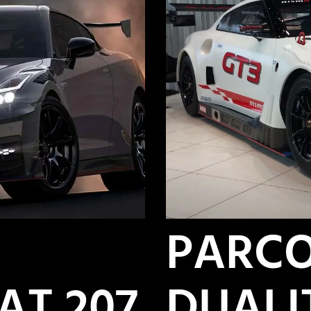
N
PARC