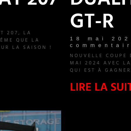
T 207
DUALI
GT-R
 207, LA
18 mai 20
MÊME QUE LA
commentai
UR LA SAISON !
NOUVELLE COUPE 
MAI 2024 AVEC L
QUI EST À GAGNER
LIRE LA SUI