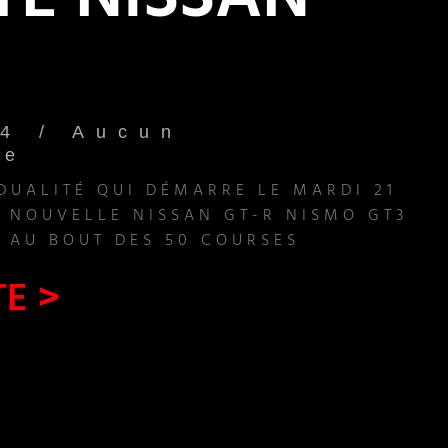
TÉ NISSAN
24
Aucun
re
DUALITÉ QUI DÉMARRE LE MARDI 21
A NOUVELLE NISSAN GT-R NISMO GT3
 AU BOUT DES 50 COURSES
TE >