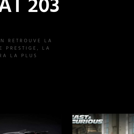
T 203
n
N RETROUVE LA
E PRESTIGE, LA
RA LA PLUS