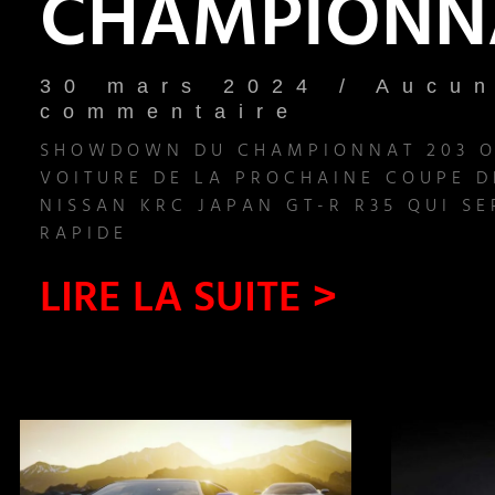
CHAMPIONNA
30 mars 2024
Aucu
commentaire
SHOWDOWN DU CHAMPIONNAT 203 O
VOITURE DE LA PROCHAINE COUPE D
NISSAN KRC JAPAN GT-R R35 QUI SE
RAPIDE
LIRE LA SUITE >