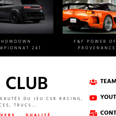
SHOWDOWN
F&F POWER OF
MPIONNAT 241
PROVENANCE 
 CLUB
TEAM
YOU
VEAUTÉS DU JEU CSR RACING,
ES, TRUCS...
CON
IVERS
DUALITÉ