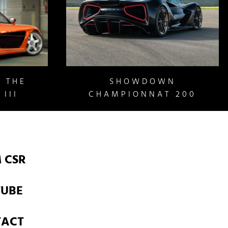
 THE
SHOWDOWN
III
CHAMPIONNAT 200
 CSR
TUBE
TACT