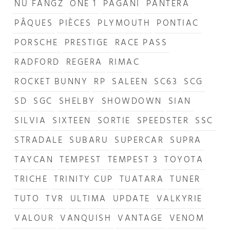
NU FANGZ
ONE 1
PAGANI
PANTERA
PÂQUES
PIÈCES
PLYMOUTH
PONTIAC
PORSCHE
PRESTIGE
RACE PASS
RADFORD
REGERA
RIMAC
ROCKET BUNNY
RP
SALEEN
SC63
SCG
SD
SGC
SHELBY
SHOWDOWN
SIAN
SILVIA
SIXTEEN
SORTIE
SPEEDSTER
SSC
STRADALE
SUBARU
SUPERCAR
SUPRA
TAYCAN
TEMPEST
TEMPEST 3
TOYOTA
TRICHE
TRINITY CUP
TUATARA
TUNER
TUTO
TVR
ULTIMA
UPDATE
VALKYRIE
VALOUR
VANQUISH
VANTAGE
VENOM