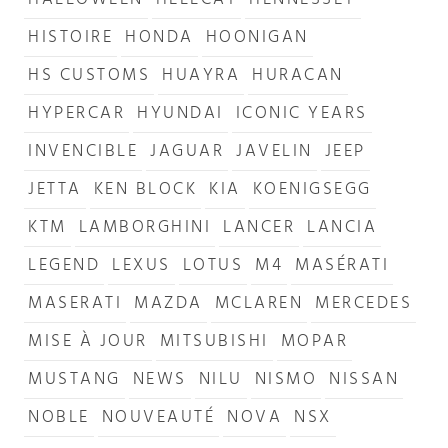
HALLOWEEN
HELLCAT
HENNESSEY
HISTOIRE
HONDA
HOONIGAN
HS CUSTOMS
HUAYRA
HURACAN
HYPERCAR
HYUNDAI
ICONIC YEARS
INVENCIBLE
JAGUAR
JAVELIN
JEEP
JETTA
KEN BLOCK
KIA
KOENIGSEGG
KTM
LAMBORGHINI
LANCER
LANCIA
LEGEND
LEXUS
LOTUS
M4
MASÉRATI
MASERATI
MAZDA
MCLAREN
MERCEDES
MISE À JOUR
MITSUBISHI
MOPAR
MUSTANG
NEWS
NILU
NISMO
NISSAN
NOBLE
NOUVEAUTÉ
NOVA
NSX