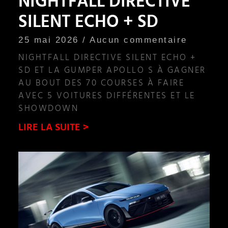
NIGHTFALL DIRECTIVE
SILENT ECHO + SD
25 mai 2026
Aucun commentaire
NIGHTFALL DIRECTIVE SILENT ECHO +
SD ET LA GUMPER APOLLO S À GAGNER
AU BOUT DES 70 COURSES À FAIRE
AVEC 5 VOITURES DIFFÉRENTES ET LE
SHOWDOWN
LIRE LA SUITE >