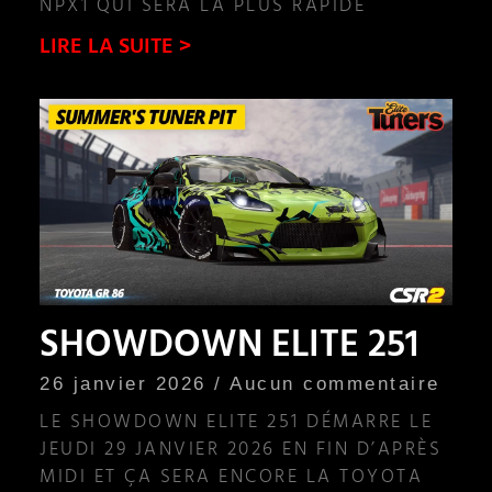
NPX1 QUI SERA LA PLUS RAPIDE
LIRE LA SUITE >
SHOWDOWN ELITE 251
26 janvier 2026
Aucun commentaire
LE SHOWDOWN ELITE 251 DÉMARRE LE
JEUDI 29 JANVIER 2026 EN FIN D’APRÈS
MIDI ET ÇA SERA ENCORE LA TOYOTA