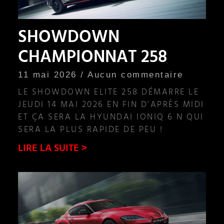
SHOWDOWN
CHAMPIONNAT 258
11 mai 2026
Aucun commentaire
LE SHOWDOWN ELITE 258 DÉMARRE LE
JEUDI 14 MAI 2026 EN FIN D’APRÈS MIDI
ET ÇA SERA LA HYUNDAI IONIQ 6 N QUI
SERA LA PLUS RAPIDE DE PEU !
LIRE LA SUITE >