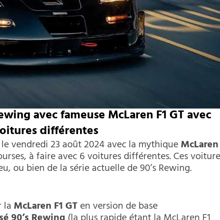
 Rewing avec fameuse McLaren F1 GT avec
voitures différentes
le vendredi 23 août 2024 avec la mythique
McLaren
urses, à faire avec 6 voitures différentes. Ces voitur
eu, ou bien de la série actuelle de 90’s Rewing.
r la
McLaren F1 GT
en version de base
ssé 90’s Rewing
(la plus rapide étant la McLaren F1