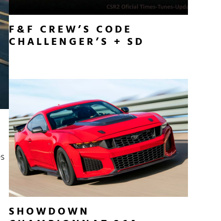
F&F CREW’S CODE
CHALLENGER’S + SD
es
SHOWDOWN