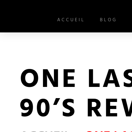
ACCUEIL
BLOG
ONE LAS
90’S R