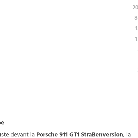
20
8
1
1
pe
juste devant la
Porsche 911 GT1 StraBenversion
, la