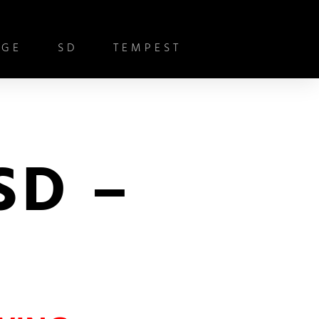
IGE
SD
TEMPEST
SD –