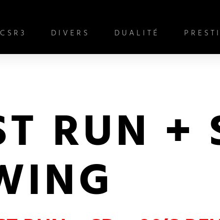
CSR3
DIVERS
DUALITÉ
PREST
T RUN + 
EWING