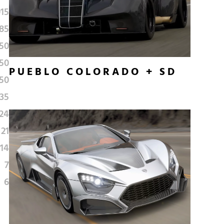
15
85
50
50
PUEBLO COLORADO + SD
50
35
24
21
14
7
6