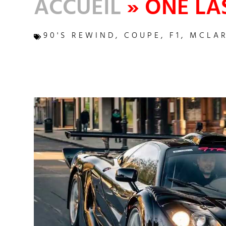
ACCUEIL
»
ONE LAS
90'S REWIND
,
COUPE
,
F1
,
MCLA