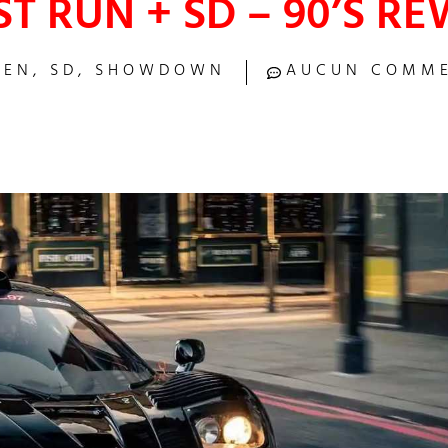
T RUN + SD – 90’S R
REN
,
SD
,
SHOWDOWN
AUCUN COMME