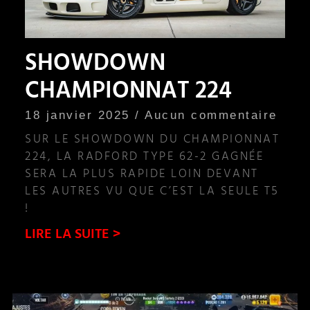
SHOWDOWN
CHAMPIONNAT 224
18 janvier 2025
Aucun commentaire
SUR LE SHOWDOWN DU CHAMPIONNAT
224, LA RADFORD TYPE 62-2 GAGNÉE
SERA LA PLUS RAPIDE LOIN DEVANT
LES AUTRES VU QUE C’EST LA SEULE T5
!
LIRE LA SUITE >