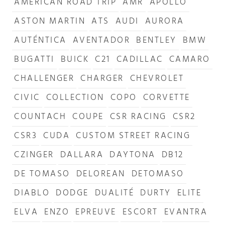
AMERICAN ROAD TRIP
AMR
APOLLO
ASTON MARTIN
ATS
AUDI
AURORA
AUTÉNTICA
AVENTADOR
BENTLEY
BMW
BUGATTI
BUICK
C21
CADILLAC
CAMARO
CHALLENGER
CHARGER
CHEVROLET
CIVIC
COLLECTION
COPO
CORVETTE
COUNTACH
COUPE
CSR RACING
CSR2
CSR3
CUDA
CUSTOM STREET RACING
CZINGER
DALLARA
DAYTONA
DB12
DE TOMASO
DELOREAN
DETOMASO
DIABLO
DODGE
DUALITÉ
DURTY
ELITE
ELVA
ENZO
EPREUVE
ESCORT
EVANTRA