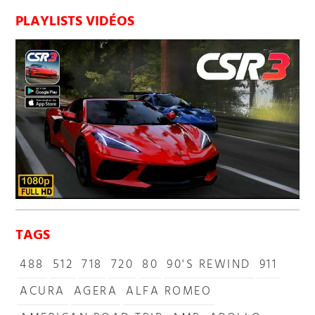
PLAYLISTS VIDÉOS
TAGS
488
512
718
720
80
90'S REWIND
911
ACURA
AGERA
ALFA ROMEO