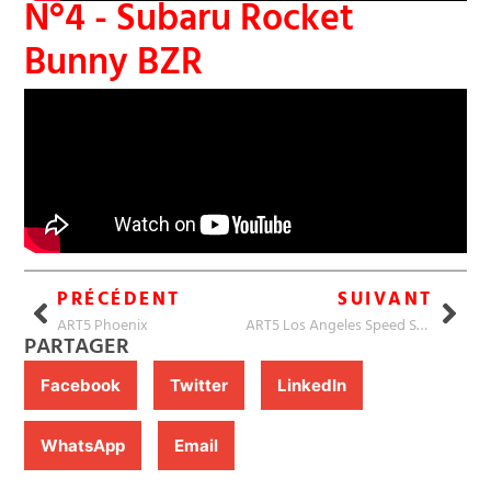
N°4 - Subaru Rocket
Bunny BZR
PRÉCÉDENT
SUIVANT
ART5 Phoenix
ART5 Los Angeles Speed Shop
PARTAGER
Facebook
Twitter
LinkedIn
WhatsApp
Email