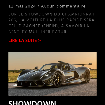
11 mai 2024
Aucun commentaire
SUR LE SHOWDOWN DU CHAMPIONNAT
206, LA VOITURE LA PLUS RAPIDE SERA
CELLE GAGNÉE (ENFIN), À SAVOIR LA
BENTLEY MULLINER BATUR
LIRE LA SUITE >