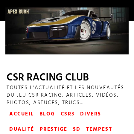
CSR RACING CLUB
APEX RUSH DUALITY
TOUTES L'ACTUALITÉ ET LES NOUVEAUTÉS
DU JEU CSR RACING, ARTICLES, VIDÉOS,
PHOTOS, ASTUCES, TRUCS...
ACCUEIL
BLOG
CSR3
DIVERS
DUALITÉ
PRESTIGE
SD
TEMPEST