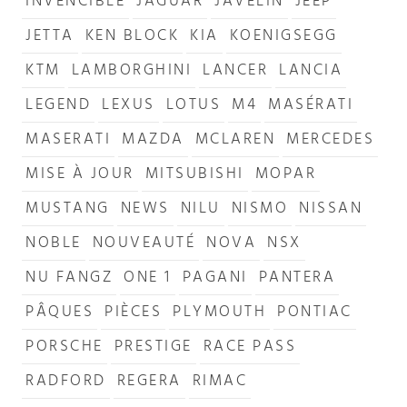
INVENCIBLE
JAGUAR
JAVELIN
JEEP
JETTA
KEN BLOCK
KIA
KOENIGSEGG
KTM
LAMBORGHINI
LANCER
LANCIA
LEGEND
LEXUS
LOTUS
M4
MASÉRATI
MASERATI
MAZDA
MCLAREN
MERCEDES
MISE À JOUR
MITSUBISHI
MOPAR
MUSTANG
NEWS
NILU
NISMO
NISSAN
NOBLE
NOUVEAUTÉ
NOVA
NSX
NU FANGZ
ONE 1
PAGANI
PANTERA
PÂQUES
PIÈCES
PLYMOUTH
PONTIAC
PORSCHE
PRESTIGE
RACE PASS
RADFORD
REGERA
RIMAC