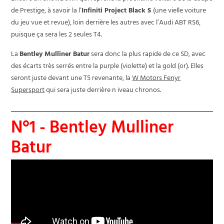
de Prestige, à savoir la l’
Infiniti Project Black S
(une vielle voiture
du jeu vue et revue), loin derrière les autres avec l’Audi ABT RS6,
puisque ça sera les 2 seules T4.
La
Bentley Mulliner Batur
sera donc la plus rapide de ce SD, avec
des écarts très serrés entre la purple (violette) et la gold (or). Elles
seront juste devant une T5 revenante, la
W Motors Fenyr
Supersport
qui sera juste derrière n iveau chronos.
N°1 - Bentley Mulliner
Batur