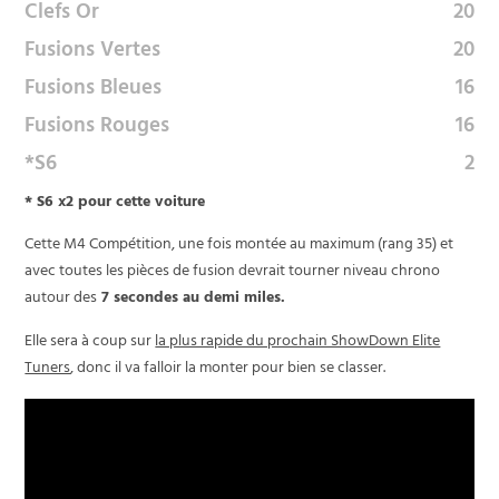
Clefs Or
20
Fusions Vertes
20
Fusions Bleues
16
Fusions Rouges
16
*S6
2
* S6 x2 pour cette voiture
Cette M4 Compétition, une fois montée au maximum (rang 35) et
avec toutes les pièces de fusion devrait tourner niveau chrono
autour des
7 secondes au demi miles.
Elle sera à coup sur
la plus rapide du prochain ShowDown Elite
Tuners
, donc il va falloir la monter pour bien se classer.