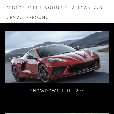
VIDÉOS
VIPER
VOITURES
VULCAN
Z28
ZENVO
ZEROUNO
SHOWDOWN ELITE 207