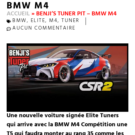
BMW M4
ACCUEIL
»
BENJI’S TUNER PIT – BMW M4
BMW
,
ELITE
,
M4
,
TUNER
AUCUN COMMENTAIRE
Une nouvelle voiture signée Elite Tuners
qui arrive avec la BMW M4 Compétition une
T5 qui faudra monter au rang 35 comme les