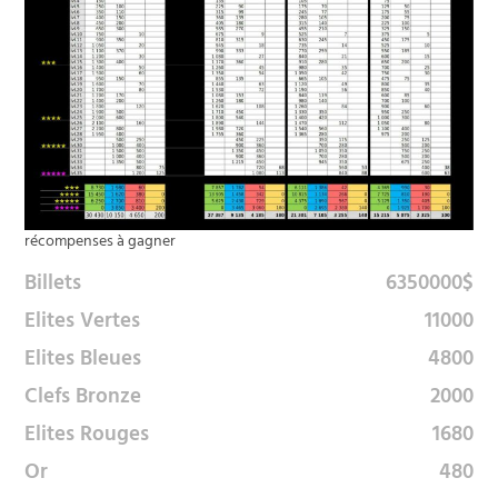
récompenses à gagner
Billets
6350000$
Elites Vertes
11000
Elites Bleues
4800
Clefs Bronze
2000
Elites Rouges
1680
Or
480