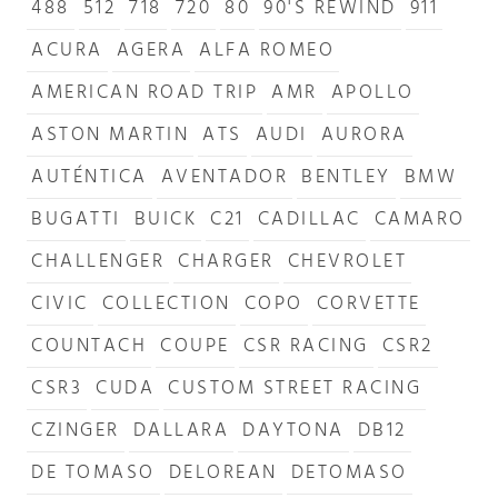
488
512
718
720
80
90'S REWIND
911
ACURA
AGERA
ALFA ROMEO
AMERICAN ROAD TRIP
AMR
APOLLO
ASTON MARTIN
ATS
AUDI
AURORA
AUTÉNTICA
AVENTADOR
BENTLEY
BMW
BUGATTI
BUICK
C21
CADILLAC
CAMARO
CHALLENGER
CHARGER
CHEVROLET
CIVIC
COLLECTION
COPO
CORVETTE
COUNTACH
COUPE
CSR RACING
CSR2
CSR3
CUDA
CUSTOM STREET RACING
CZINGER
DALLARA
DAYTONA
DB12
DE TOMASO
DELOREAN
DETOMASO