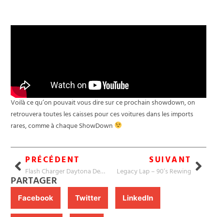
Vanquish Zagato Coupé
Voilà ce qu’on pouvait vous dire sur ce prochain showdown, on
retrouvera toutes les caisses pour ces voitures dans les imports
rares, comme à chaque ShowDown
PRÉCÉDENT
SUIVANT
Flash Charger Daytona Demon
Legacy Lap – 90’s Rewing
PARTAGER
Facebook
Twitter
LinkedIn