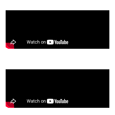
Touring (992) (purple)
N°3 - Porsche 911 Turbo S
(992)
N°4 - Aston Martin