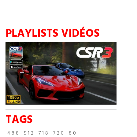
PLAYLISTS VIDÉOS
TAGS
488
512
718
720
80