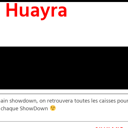
i Huayra
chain showdown, on retrouvera toutes les caisses pou
e à chaque ShowDown