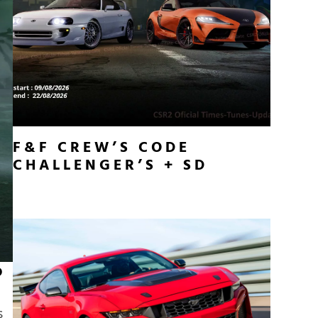
F&F CREW’S CODE
CHALLENGER’S + SD
o
s