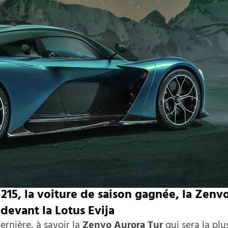
5, la voiture de saison gagnée, la Zenv
 devant la Lotus Evija
ernière, à savoir la
Zenvo Aurora Tur
qui sera la plu