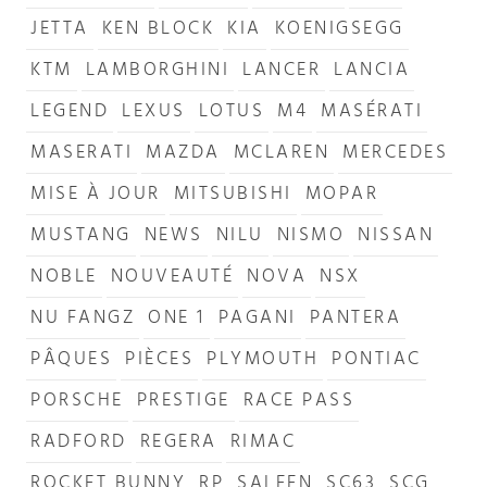
JETTA
KEN BLOCK
KIA
KOENIGSEGG
KTM
LAMBORGHINI
LANCER
LANCIA
LEGEND
LEXUS
LOTUS
M4
MASÉRATI
MASERATI
MAZDA
MCLAREN
MERCEDES
MISE À JOUR
MITSUBISHI
MOPAR
MUSTANG
NEWS
NILU
NISMO
NISSAN
NOBLE
NOUVEAUTÉ
NOVA
NSX
NU FANGZ
ONE 1
PAGANI
PANTERA
PÂQUES
PIÈCES
PLYMOUTH
PONTIAC
PORSCHE
PRESTIGE
RACE PASS
RADFORD
REGERA
RIMAC
ROCKET BUNNY
RP
SALEEN
SC63
SCG