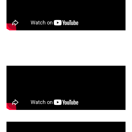
N°3 - Lamborghini LB
Silhouette Huracan Coupé
(EC50)
N°4 - Porsche 911 R (EC50)