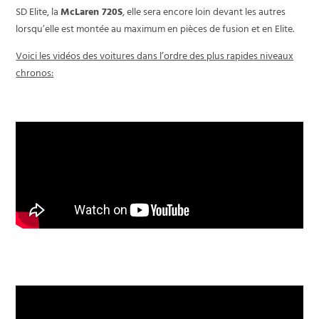
SD Elite, la
McLaren 720S
, elle sera encore loin devant les autres
lorsqu’elle est montée au maximum en pièces de fusion et en Elite.
Voici les vidéos des voitures dans l’ordre des plus rapides niveaux
chronos:
N°1 - McLaren 720S (EC35)
N°2 - Saleen S7 Twin Turbo
(EC50)