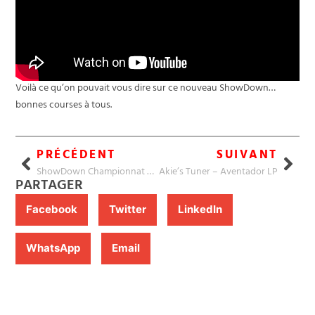
Voilà ce qu’on pouvait vous dire sur ce nouveau ShowDown…
bonnes courses à tous.
PRÉCÉDENT
SUIVANT
ShowDown Championnat 208
Akie’s Tuner – Aventador LP
PARTAGER
Facebook
Twitter
LinkedIn
WhatsApp
Email