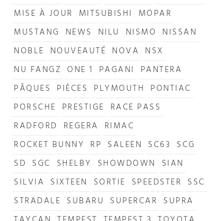
MISE À JOUR
MITSUBISHI
MOPAR
MUSTANG
NEWS
NILU
NISMO
NISSAN
NOBLE
NOUVEAUTÉ
NOVA
NSX
NU FANGZ
ONE 1
PAGANI
PANTERA
PÂQUES
PIÈCES
PLYMOUTH
PONTIAC
PORSCHE
PRESTIGE
RACE PASS
RADFORD
REGERA
RIMAC
ROCKET BUNNY
RP
SALEEN
SC63
SCG
SD
SGC
SHELBY
SHOWDOWN
SIAN
SILVIA
SIXTEEN
SORTIE
SPEEDSTER
SSC
STRADALE
SUBARU
SUPERCAR
SUPRA
TAYCAN
TEMPEST
TEMPEST 3
TOYOTA