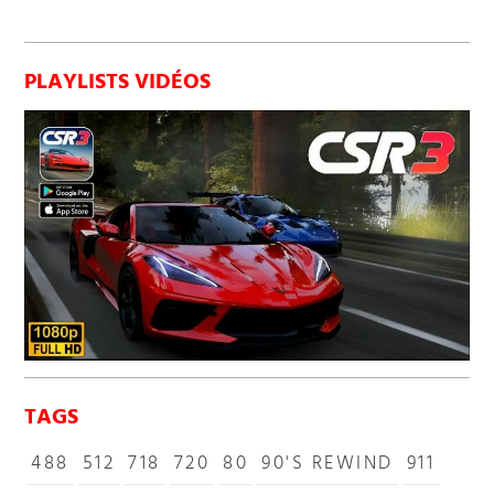
PLAYLISTS VIDÉOS
TAGS
488
512
718
720
80
90'S REWIND
911