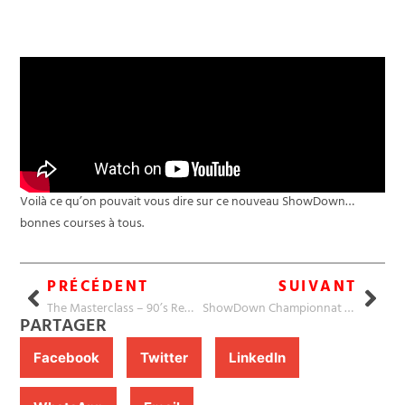
N°4 - Chevrolet 2020
Corvette Stingray (EC35)
Voilà ce qu’on pouvait vous dire sur ce nouveau ShowDown…
bonnes courses à tous.
PRÉCÉDENT
SUIVANT
The Masterclass – 90’s Rewing
ShowDown Championnat 210
PARTAGER
Facebook
Twitter
LinkedIn