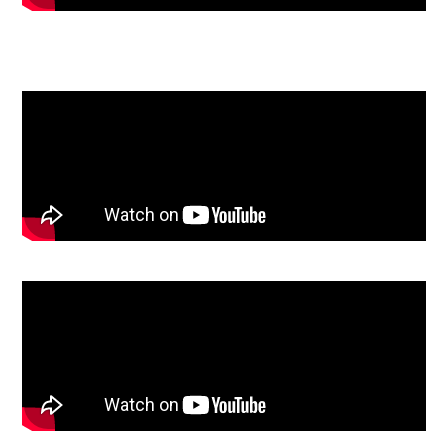
N°2 - Ferrari 488 Pista
Spider (EC50)
N°3 - Honda LB NSX (EC50)