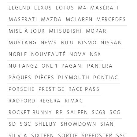
LEGEND
LEXUS
LOTUS
M4
MASÉRATI
MASERATI
MAZDA
MCLAREN
MERCEDES
MISE À JOUR
MITSUBISHI
MOPAR
MUSTANG
NEWS
NILU
NISMO
NISSAN
NOBLE
NOUVEAUTÉ
NOVA
NSX
NU FANGZ
ONE 1
PAGANI
PANTERA
PÂQUES
PIÈCES
PLYMOUTH
PONTIAC
PORSCHE
PRESTIGE
RACE PASS
RADFORD
REGERA
RIMAC
ROCKET BUNNY
RP
SALEEN
SC63
SCG
SD
SGC
SHELBY
SHOWDOWN
SIAN
SILVIA
SIXTEEN
SORTIE
SPEEDSTER
SSC