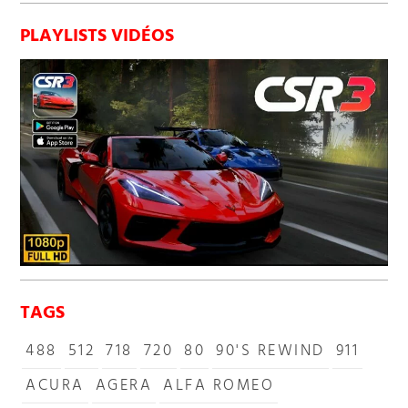
PLAYLISTS VIDÉOS
TAGS
488
512
718
720
80
90'S REWIND
911
ACURA
AGERA
ALFA ROMEO