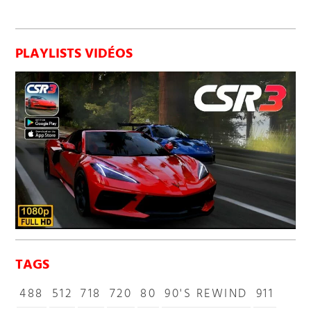
PLAYLISTS VIDÉOS
TAGS
488
512
718
720
80
90'S REWIND
911