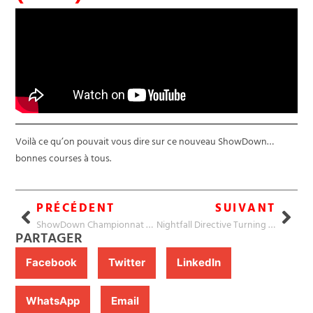
Voilà ce qu’on pouvait vous dire sur ce nouveau ShowDown…
bonnes courses à tous.
PRÉCÉDENT
SUIVANT
ShowDown Championnat 260
Nightfall Directive Turning Point
PARTAGER
Facebook
Twitter
LinkedIn
WhatsApp
Email