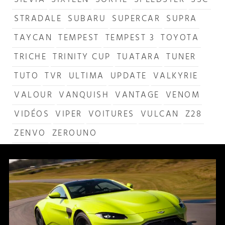
SILVIA
SIXTEEN
SORTIE
SPEEDSTER
SSC
STRADALE
SUBARU
SUPERCAR
SUPRA
TAYCAN
TEMPEST
TEMPEST 3
TOYOTA
TRICHE
TRINITY CUP
TUATARA
TUNER
TUTO
TVR
ULTIMA
UPDATE
VALKYRIE
VALOUR
VANQUISH
VANTAGE
VENOM
VIDÉOS
VIPER
VOITURES
VULCAN
Z28
ZENVO
ZEROUNO