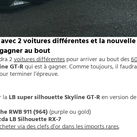
avec 2 voitures différentes et la nouvelle
 gagner au bout
udra 2
voitures différentes
pour arriver au bout des
6
line GT-R
qui est à gagner. Comme toujours, il faudr
ur terminer l’épreuve.
r la
LB super silhouette Skyline GT-R
en version de
che RWB 911 (964)
(purple ou gold)
da LB Silhouette RX-7
cheter via des clefs d’or dans les imports rares
.