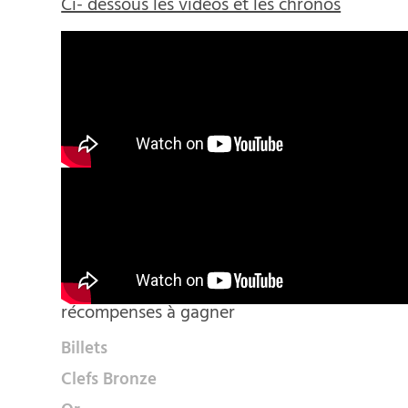
Ci- dessous les vidéos et les chronos
récompenses à gagner
Billets
Clefs Bronze