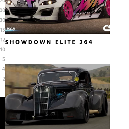
70
00
30
15
12
SHOWDOWN ELITE 264
10
5
4
2