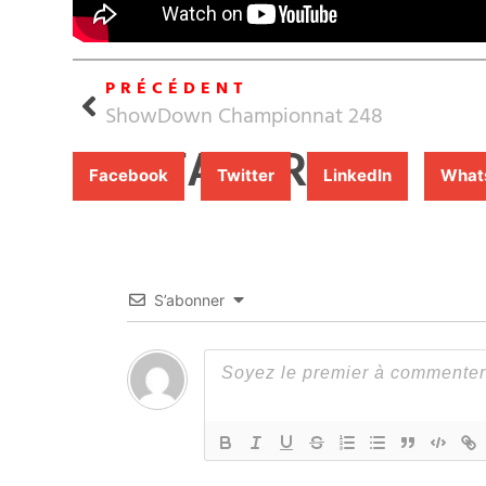
PRÉCÉDENT
ShowDown Championnat 248
PARTAGER
Facebook
Twitter
LinkedIn
What
S’abonner