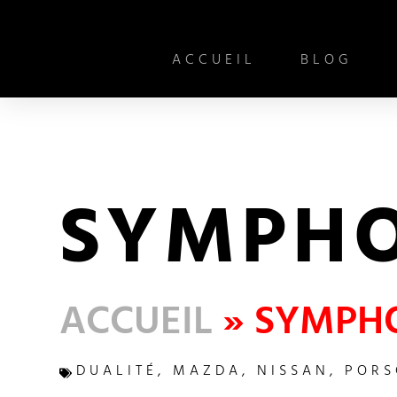
ACCUEIL
BLOG
SYMPHO
ACCUEIL
»
SYMPHO
DUALITÉ
,
MAZDA
,
NISSAN
,
PORS