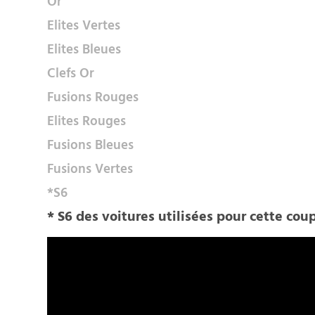
Or
Elites Vertes
Elites Bleues
Clefs Or
Fusions Rouges
Elites Rouges
Fusions Bleues
Fusions Vertes
*S6
* S6 des voitures utilisées pour cette cou