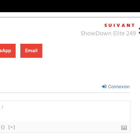
SUIVANT
ShowDown Elite 249
sApp
Email
Connexion
{}
[+]