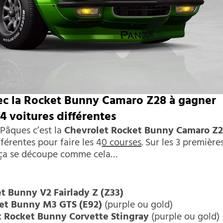
vec la Rocket Bunny Camaro Z28 à gagner
 4 voitures différentes
Pâques c’est la
Chevrolet Rocket Bunny Camaro Z
fférentes pour faire les 4
0 courses
. Sur les 3 première
e ça se découpe comme cela…
t Bunny V2 Fairlady Z (Z33)
t Bunny M3 GTS (E92)
(purple ou gold)
 Rocket Bunny Corvette Stingray
(purple ou gold)