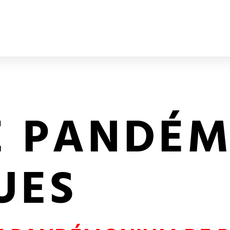
E PANDÉ
UES