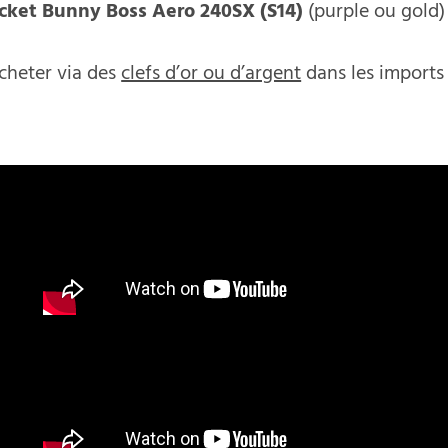
cket Bunny Boss Aero 240SX (S14)
(purple ou gold)
acheter via des
clefs d’or ou d’argent
dans les imports