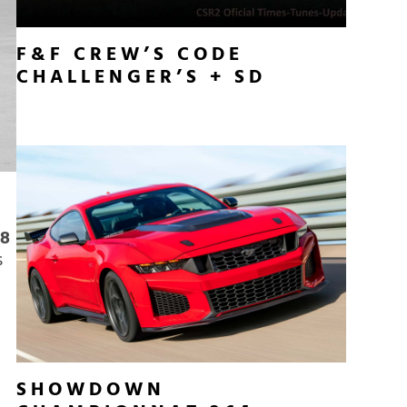
F&F CREW’S CODE
CHALLENGER’S + SD
28
s
SHOWDOWN