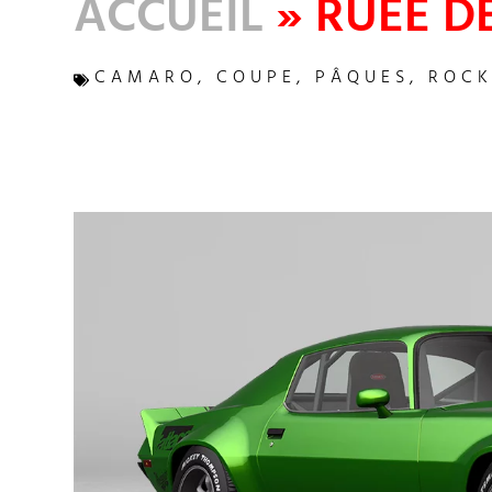
ACCUEIL
»
RUÉE D
CAMARO
,
COUPE
,
PÂQUES
,
ROCK