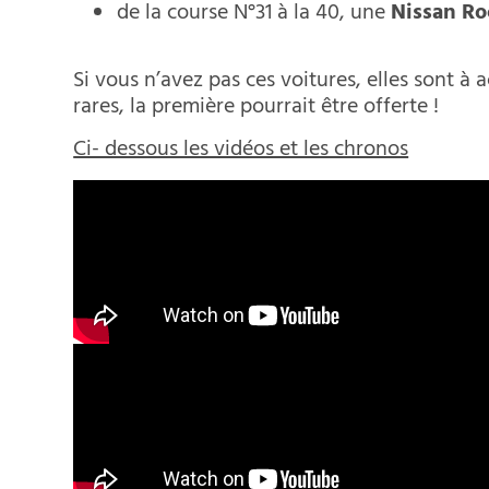
de la course N°31 à la 40, une
Nissan Ro
Si vous n’avez pas ces voitures, elles sont à 
rares, la première pourrait être offerte !
Ci- dessous les vidéos et les chronos