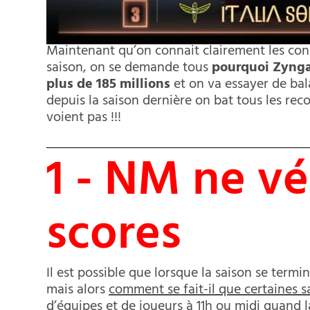
Maintenant qu’on connait clairement les con
saison, on se demande tous
pourquoi Zynga 
plus de 185 millions
et on va essayer de bal
depuis la saison dernière on bat tous les reco
voient pas !!!
1 - NM ne vér
scores
Il est possible que lorsque la saison se termin
mais alors
comment se fait-il que certaines 
d’équipes et de joueurs
à 11h ou midi quand l