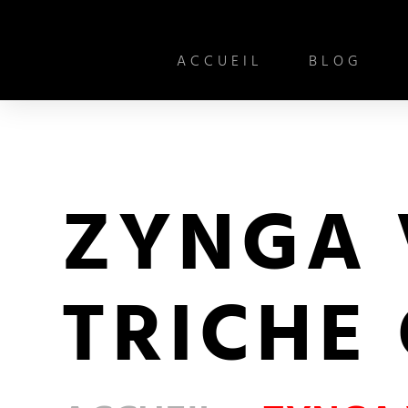
ACCUEIL
BLOG
ZYNGA 
TRICHE 