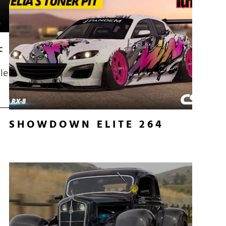
c
le
SHOWDOWN ELITE 264
,