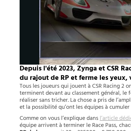
Depuis l'été 2023, Zynga et CSR Raci
du rajout de RP et ferme les yeux,
Tous les joueurs qui jouent à CSR Racing 2 o
terminent devant au classement général, le f
réaliser sans tricher. La chose a pris de l’a
et la possibilité qu’ont les équipes à cumule
Comme on vous l’explique dans
l’article déd
équipe arrivent à terminer le Race Pass, cha