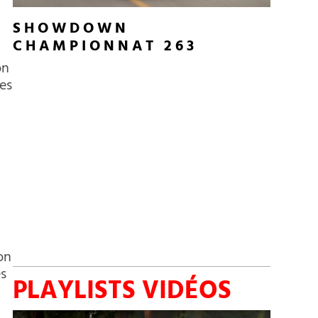
SHOWDOWN
CHAMPIONNAT 263
on
des
on
es
PLAYLISTS VIDÉOS