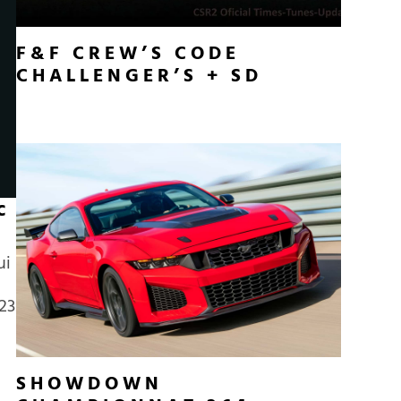
F&F CREW’S CODE
CHALLENGER’S + SD
c
ui
023
SHOWDOWN