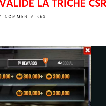
VALIDE LA TRICHE CS
4 COMMENTAIRES