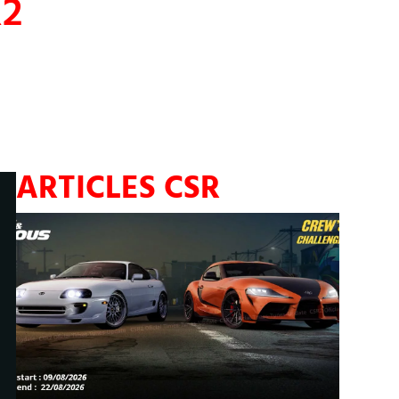
R2
ARTICLES CSR