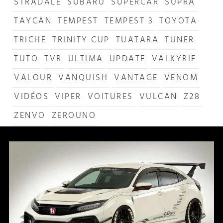
STRADALE
SUBARU
SUPERCAR
SUPRA
TAYCAN
TEMPEST
TEMPEST 3
TOYOTA
TRICHE
TRINITY CUP
TUATARA
TUNER
TUTO
TVR
ULTIMA
UPDATE
VALKYRIE
VALOUR
VANQUISH
VANTAGE
VENOM
VIDÉOS
VIPER
VOITURES
VULCAN
Z28
ZENVO
ZEROUNO