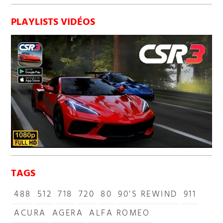
PLAYLISTS VIDÉOS
TAGS
488
512
718
720
80
90'S REWIND
911
ACURA
AGERA
ALFA ROMEO