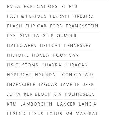
EVIJA
EXPLICATIONS
F1
F40
FAST & FURIOUS
FERRARI
FIREBIRD
FLASH
FLIP CAR
FORD
FRANKNSTEIN
FXX
GINETTA
GT-R
GUMPER
HALLOWEEN
HELLCAT
HENNESSEY
HISTOIRE
HONDA
HOONIGAN
HS CUSTOMS
HUAYRA
HURACAN
HYPERCAR
HYUNDAI
ICONIC YEARS
INVENCIBLE
JAGUAR
JAVELIN
JEEP
JETTA
KEN BLOCK
KIA
KOENIGSEGG
KTM
LAMBORGHINI
LANCER
LANCIA
LEGEND
LEXUS
LOTUS
M4
MASÉRATI