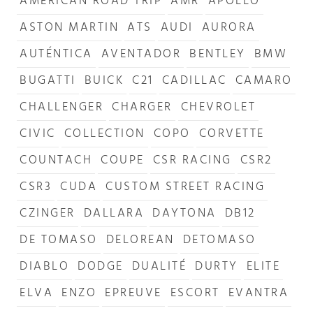
AMERICAN ROAD TRIP
AMR
APOLLO
ASTON MARTIN
ATS
AUDI
AURORA
AUTÉNTICA
AVENTADOR
BENTLEY
BMW
BUGATTI
BUICK
C21
CADILLAC
CAMARO
CHALLENGER
CHARGER
CHEVROLET
CIVIC
COLLECTION
COPO
CORVETTE
COUNTACH
COUPE
CSR RACING
CSR2
CSR3
CUDA
CUSTOM STREET RACING
CZINGER
DALLARA
DAYTONA
DB12
DE TOMASO
DELOREAN
DETOMASO
DIABLO
DODGE
DUALITÉ
DURTY
ELITE
ELVA
ENZO
EPREUVE
ESCORT
EVANTRA