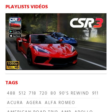
PLAYLISTS VIDÉOS
TAGS
488
512
718
720
80
90'S REWIND
911
ACURA
AGERA
ALFA ROMEO