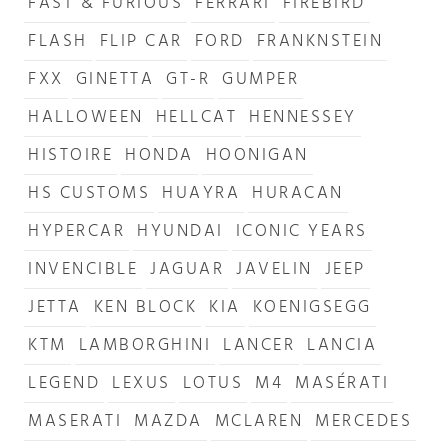
FAST & FURIOUS
FERRARI
FIREBIRD
FLASH
FLIP CAR
FORD
FRANKNSTEIN
FXX
GINETTA
GT-R
GUMPER
HALLOWEEN
HELLCAT
HENNESSEY
HISTOIRE
HONDA
HOONIGAN
HS CUSTOMS
HUAYRA
HURACAN
HYPERCAR
HYUNDAI
ICONIC YEARS
INVENCIBLE
JAGUAR
JAVELIN
JEEP
JETTA
KEN BLOCK
KIA
KOENIGSEGG
KTM
LAMBORGHINI
LANCER
LANCIA
LEGEND
LEXUS
LOTUS
M4
MASÉRATI
MASERATI
MAZDA
MCLAREN
MERCEDES