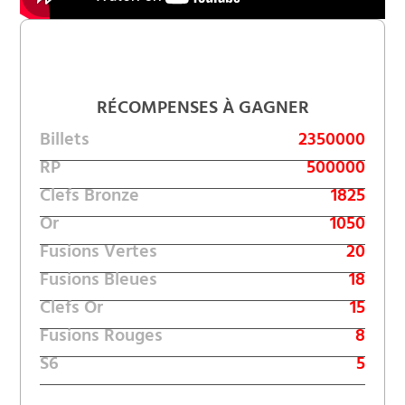
RÉCOMPENSES À GAGNER
Billets
2350000
RP
500000
Clefs Bronze
1825
Or
1050
Fusions Vertes
20
Fusions Bleues
18
Clefs Or
15
Fusions Rouges
8
S6
5