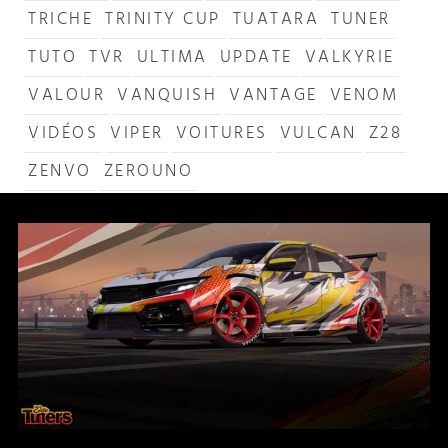
TRICHE
TRINITY CUP
TUATARA
TUNER
TUTO
TVR
ULTIMA
UPDATE
VALKYRIE
VALOUR
VANQUISH
VANTAGE
VENOM
VIDÉOS
VIPER
VOITURES
VULCAN
Z28
ZENVO
ZEROUNO