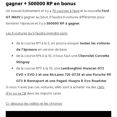
gagner + 500000 RP en bonus
Un nouvel évènement et il y a
70 courses à faire
et la nouvelle
Ford
GT MkIV
à gagner au bout. Il faudra 6 voitures différentes pour
terminer l’épreuve et il y a
500000 RP à gagner
.
Les 6 voitures qu’il faudra prendre sont:
de la course N°1 à la 5, on pourra essayer
toutes les voitures
de l’épreuve
en version de base
de la course N°6 à la 10, il nous faut une
Chevrolet Corvette
Stingray
de la course N°11 à la 70, une
Lamborghini Huracan GT3
EVO + EVO 2 et une McLaren 720 GT3X et une Porsche 911
GT3 R Rennsport et une Pagani Huayra R Evo Roadster
Si vous n’avez pas ces voitures, elles sont à acheter via des
clefs
d’or ou sa CB
dans les imports rares.
Ci- dessous les vidéos et les chronos