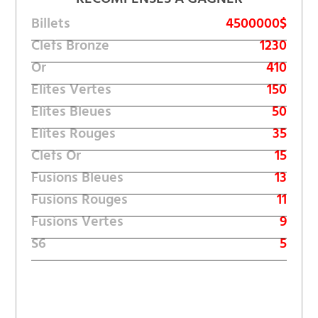
RÉCOMPENSES À GAGNER
Billets
4500000$
Clefs Bronze
1230
Or
410
Elites Vertes
150
Elites Bleues
50
Elites Rouges
35
Clefs Or
15
Fusions Bleues
13
Fusions Rouges
11
Fusions Vertes
9
S6
5