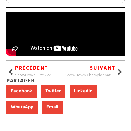
PRÉCÉDENT
SUIVANT
ShowDown Elite 227
ShowDown Championnat 227
PARTAGER
Facebook
Twitter
LinkedIn
WhatsApp
Email