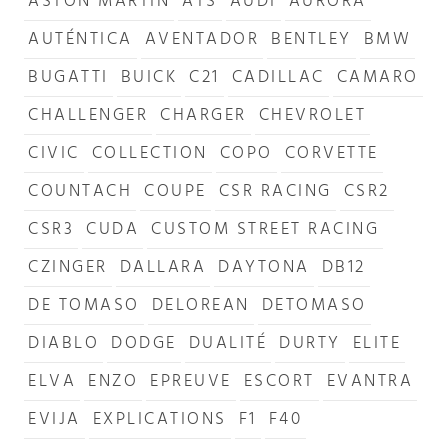
ASTON MARTIN
ATS
AUDI
AURORA
AUTÉNTICA
AVENTADOR
BENTLEY
BMW
BUGATTI
BUICK
C21
CADILLAC
CAMARO
CHALLENGER
CHARGER
CHEVROLET
CIVIC
COLLECTION
COPO
CORVETTE
COUNTACH
COUPE
CSR RACING
CSR2
CSR3
CUDA
CUSTOM STREET RACING
CZINGER
DALLARA
DAYTONA
DB12
DE TOMASO
DELOREAN
DETOMASO
DIABLO
DODGE
DUALITÉ
DURTY
ELITE
ELVA
ENZO
EPREUVE
ESCORT
EVANTRA
EVIJA
EXPLICATIONS
F1
F40