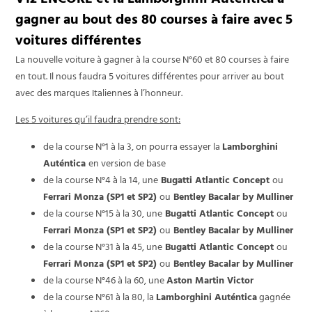
V12 ENCORE et la Lamborghini Auténtica à
gagner au bout des 80 courses à faire avec 5
voitures différentes
La nouvelle voiture à gagner à la course N°60 et 80 courses à faire
en tout. Il nous faudra 5 voitures différentes pour arriver au bout
avec des marques Italiennes à l’honneur.
Les 5 voitures qu’il faudra prendre sont:
de la course N°1 à la 3, on pourra essayer la
Lamborghini
Auténtica
en version de base
de la course N°4 à la 14, une
Bugatti Atlantic Concept
ou
Ferrari Monza (SP1 et SP2)
ou
Bentley Bacalar by Mulliner
de la course N°15 à la 30, une
Bugatti Atlantic Concept
ou
Ferrari Monza (SP1 et SP2)
ou
Bentley Bacalar by Mulliner
de la course N°31 à la 45, une
Bugatti Atlantic Concept
ou
Ferrari Monza (SP1 et SP2)
ou
Bentley Bacalar by Mulliner
de la course N°46 à la 60, une
Aston Martin Victor
de la course N°61 à la 80, la
Lamborghini Auténtica
gagnée